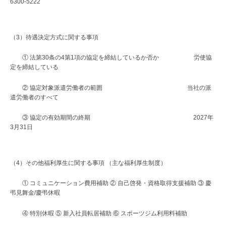
6300-5222
リ
供）
ュ
ー
2026
（3）待遇決定方式に関する事項
シ
年
ョ
① 法第30条の4第1項の協定を締結しているか否か 労使協
7
定を締結している
ン
月
の
24
② 協定対象派遣労働者の範囲 当社の派
こ
日
遣労働者のすべて
と
by
③ 協定の有効期間の終期 2027年
な
サ
3月31日
ら
ン
、
ブ
実
リ
（4）その他福利厚生に関する事項 （主な福利厚生制度）
績
ッ
と
ジ
① コミュニケーション費用補助 ② 自己啓発・資格取得支援補助 ③ 慶
弔見舞金/慶弔休暇
技
ソ
リ
術
④ 特別休暇 ⑤ 新入社員転居補助 ⑥ スポーツジム利用料補助
ュ
力