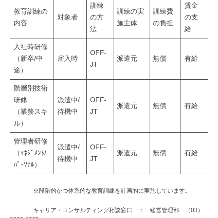
23
エ
訓練
賃金
教育訓練の
訓練の実
訓練費
ン
対象者
の方
の支
条
内容
施主体
の負担
ジ
法
給
第
ニ
入社時研修
ア
OFF-
5
（新卒/中
雇入時
派遣元
無償
有給
リ
JT
途）
項
ン
階層別技術
グ
に
研修
派遣中/
OFF-
を
派遣元
無償
有給
基
（業務スキ
待機中
JT
軸
ル）
と
づ
し
管理者研修
く
派遣中/
OFF-
た
（ﾏﾈｼﾞﾒﾝﾄ/
派遣元
無償
有給
待機中
JT
情
デ
ﾊﾟｰｿﾅﾙ）
ジ
報
タ
※段階的かつ体系的な教育訓練を計画的に実施しています。
の
ル
ソ
キャリア・コンサルティング相談窓口 ： 経営管理部 （03）
提