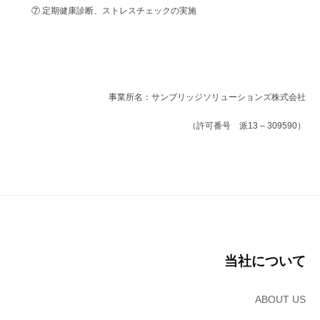
ー
の
⑦ 定期健康診断、ストレスチェックの実施
シ
サ
ョ
ン
ン
ブ
ズ
リ
株
事業所名：サンブリッジソリューションズ株式会社
ッ
式
ジ
会
（許可番号 派13 – 309590）
ソ
社
リ
ュ
ー
シ
ョ
ン
ズ
当社について
株
式
ABOUT US
会