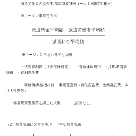
タ
派遣労働者の賃金平均額20,874円（一人１日8時間相当）
株
る
を
式
※マージン率算定方法
競
情
会
争
報
派遣料金平均額 – 派遣労働者平均額
社
力
提
に
派遣料金平均額
変
供
※マージンに含まれる主な経費
え
（労
る
・法定福利費（社会保険料等） ・有給休暇費用 ・採用/教育訓
デ
働
練費 ・福利厚生費
ー
者
・事務所/業務機材費 ・事業運営費（募集広告費、士業委託費、本
タ
社人件費等）
サ
派
イ
④雇用安定措置を講じた人数 － （該当なし）
遣
エ
ン
法
ス
（2）教育訓練に関する事項 （主な教育訓練）
第
＆