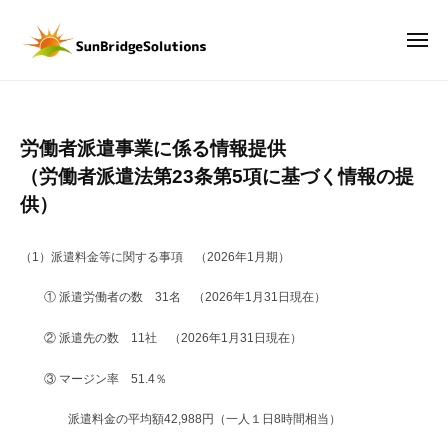
サ
ー
コ
ン
ン
メ
ブ
ニ
テ
リ
ュ
サ
D
ー
ン
ッ
ン
X
ジ
ツ
時
ブ
ソ
労
労働者派遣事業に係る情報提供
へ
代
リ
リ
ス
（労働者派遣法第23条第5項に基づく情報の提
の
働
ッ
ュ
キ
供）
武
ー
ジ
者
ッ
器
シ
ソ
は
派
プ
（1）派遣料金等に関する事項 （2026年1月期）
ョ
リ
、
ン
遣
① 派遣労働者の数 31名 （2026年1月31日現在）
ュ
デ
ズ
事
ー
ー
株
② 派遣先の数 11社 （2026年1月31日現在）­
タ
シ
式
業
。
③ マージン率 51.4％
会
ョ
に
デ
社
ン
派遣料金の平均額42,988円（一人１日8時間相当）
ー
係
ズ