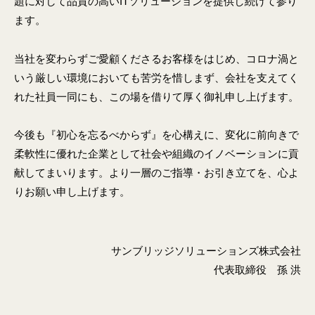
題に対して品質の高いITソリューションを提供し続けて参り
リ
ます。
ュ
ー
当社を変わらずご愛顧くださるお客様をはじめ、コロナ渦と
シ
いう厳しい環境においても苦労を惜しまず、会社を支えてく
ョ
ン
れた社員一同にも、この場を借りて厚く御礼申し上げます。
の
こ
今後も『初心を忘るべからず』を心構えに、変化に前向きで
と
柔軟性に優れた企業として社会や組織のイノベーションに貢
な
献してまいります。より一層のご指導・お引き立てを、心よ
ら
りお願い申し上げます。
、
実
績
サンブリッジソリューションズ株式会社
と
代表取締役 孫 洪
技
術
力