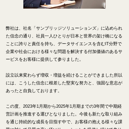
シ
エ
ョ
ン
ン
ジ
ズ
ニ
株
弊社は、社名「サンブリッジソリューションズ」に込められ
ア
式
た信念の通り、社員一人ひとりが日本と世界の架け橋になる
リ
会
ことに誇りと責任を持ち、データサイエンスを含むIT分野で
ン
社
企業や社会における様々な問題を解決する付加価値のあるサ
グ
ービスをお客様に提供して参りました。
を
軸
と
設立以来変わらず増収・増益を続けることができました所以
し
には、こうした信念に根差した堅実な努力と、強固な意志が
た
あったと自負しております。
デ
ジ
この度、2023年1月期から2025年1月期までの3年間で中期経
タ
営計画を推進する運びとなりました。今後も新たな取り組み
ル
を通じ持続的な成長を目指す中で、お客様の抱える様々な課
ソ