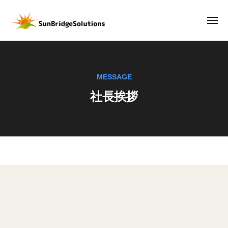
サ
ー
コ
ン
ン
メ
ブ
ニ
テ
リ
ュ
サ
D
ー
ン
ッ
ン
X
ジ
ツ
時
ブ
ソ
へ
MESSAGE
代
リ
リ
ス
の
社長挨拶
ッ
ュ
キ
武
ー
ジ
ッ
器
シ
ソ
は
プ
ョ
リ
、
ン
ュ
デ
ズ
ー
ー
社
株
タ
シ
式
長
。
会
ョ
デ
挨
社
ン
ー
ズ