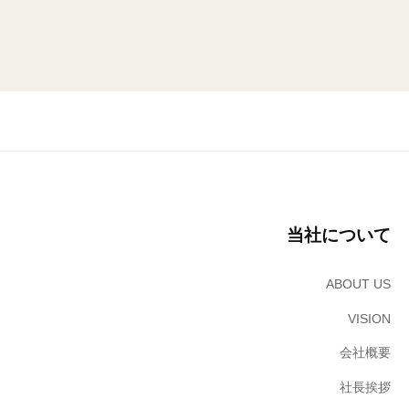
の
サ
ン
ブ
リ
ッ
ジ
ソ
リ
ュ
当社について
ー
シ
ョ
ABOUT US
ン
VISION
ズ
株
会社概要
式
社長挨拶
会