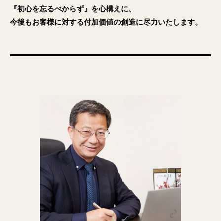
拶
タ
『初心を忘るべからず』を心構えに、
株
を
2026
今後もお客様に対する付加価値の創造に尽力いたします。
式
競
年
会
争
3
社
力
月
に
13
変
日
え
by
る
サ
デ
ン
ー
ブ
タ
リ
ッ
サ
ジ
イ
ソ
エ
リ
ン
ュ
ス
ー
＆