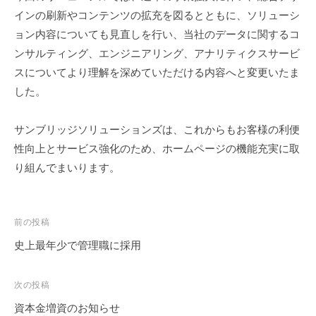
タ
ソ
株
インの刷新やコンテンツの拡充を図るとともに、ソリューシ
を
リ
ョン内容についても見直しを行い、当社のデータに関するコ
式
競
ュ
ンサルティング、エンジニアリング、アナリティクスサービ
会
争
ー
スについてより理解を深めていただける内容へと変更いたま
社
シ
力
した。
ョ
に
ン
変
ズ
え
サンブリッジソリューションズは、これからもお客様の利便
株
る
性向上とサービス強化のため、ホームページの機能充実に取
式
デ
り組んでまいります。
会
ー
社
タ
サ
投
前の投稿
イ
稿
史上最年少で管理職に採用
エ
ナ
ン
ビ
次の投稿
ス
ゲ
＆
資本金増資のお知らせ