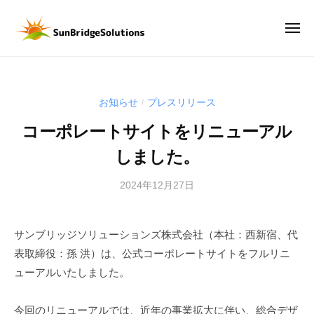
サ
ー
コ
ン
ン
メ
ブ
ニ
テ
リ
ュ
サ
D
ー
ン
ッ
ン
X
ジ
ツ
時
ブ
ソ
へ
お知らせ
プレスリリース
/
代
リ
リ
ス
の
コーポレートサイトをリニューアル
ッ
ュ
キ
武
ー
ジ
しました。
ッ
器
シ
ソ
は
プ
ョ
2024年12月27日
b
リ
、
ン
y
ュ
デ
ズ
サ
ー
ー
サンブリッジソリューションズ株式会社（本社：西新宿、代
株
ン
タ
シ
式
表取締役：孫 洪）は、公式コーポレートサイトをフルリニ
ブ
。
会
ョ
リ
ューアルいたしました。
デ
社
ッ
ン
ー
ジ
ズ
今回のリニューアルでは、近年の事業拡大に伴い、総合デザ