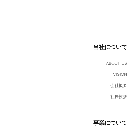
ー
エ
ン
シ
ジ
ョ
ニ
ン
ア
リ
当社について
ン
グ
を
ABOUT US
軸
VISION
と
し
会社概要
た
社長挨拶
デ
ジ
タ
ル
事業について
ソ