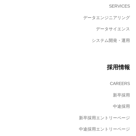
リ
SERVICES
ュ
データエンジニアリング
ー
シ
データサイエンス
ョ
システム開発・運用
ン
の
こ
と
採用情報
な
ら
CAREERS
、
実
新卒採用
績
中途採用
と
技
新卒採用エントリーページ
術
中途採用エントリーページ
力