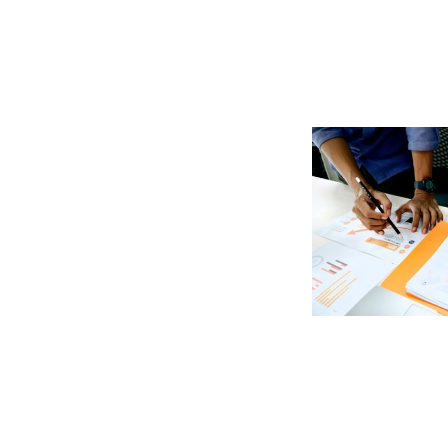
リ
ッ
ジ
ソ
リ
ュ
ー
シ
ョ
ン
ズ
株
式
会
社