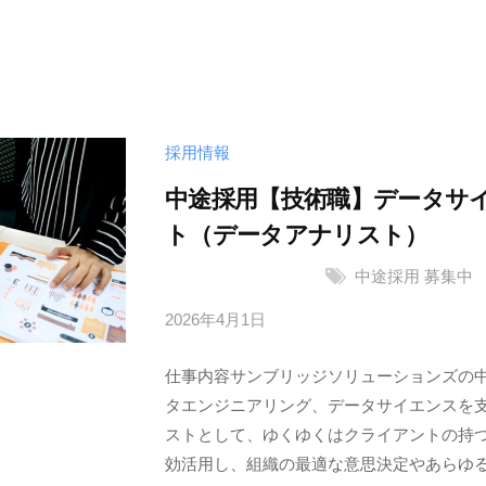
ッ
ジ
ソ
リ
ュ
採用情報
ー
シ
中途採用【技術職】データサ
ョ
ト（データアナリスト）
ン
中途採用
募集中
ズ
株
2026年4月1日
b
式
y
会
仕事内容サンブリッジソリューションズの
サ
社
タエンジニアリング、データサイエンスを
ン
ストとして、ゆくゆくはクライアントの持
ブ
効活用し、組織の最適な意思決定やあらゆるビ
リ