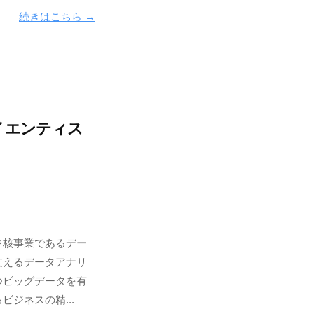
続きはこちら →
イエンティス
中核事業であるデー
支えるデータアナリ
つビッグデータを有
ジネスの精...