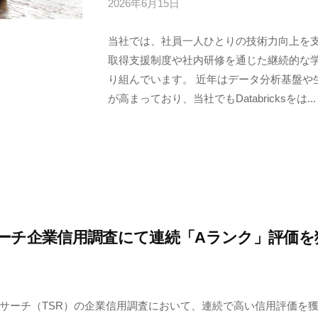
2026年6月15日
b
式
y
会
当社では、社員一人ひとりの技術力向上を
サ
社
取得支援制度や社内研修を通じた継続的な
ン
り組んでいます。 近年はデータ分析基盤や
ブ
が高まっており、当社でもDatabricksをは...
リ
ッ
ジ
ソ
リ
ュ
ー
シ
ーチ企業信用調査にて連続「Aランク」評価を
ョ
ン
ズ
サーチ（TSR）の企業信用調査において、連続で高い信用評価を
株