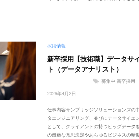
ッ
ジ
ソ
リ
ュ
採用情報
ー
シ
新卒採用【技術職】データサ
ョ
ト（データアナリスト）
ン
募集中
新卒採用
ズ
株
2026年4月2日
b
式
y
会
仕事内容サンブリッジソリューションズの
サ
社
タエンジニアリング、並びにデータサイエ
ン
として、クライアントの持つビッグデータ
ブ
の最適な意思決定やあらゆるビジネスの精度向
リ