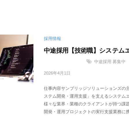
ッ
ジ
ソ
リ
ュ
採用情報
ー
シ
中途採用【技術職】システム
ョ
中途採用
募集中
ン
ズ
2026年4月1日
b
株
y
式
仕事内容サンブリッジソリューションズの
サ
会
ステム開発・運用支援」を支えるシステム
ン
社
様々な業界・業種のクライアントが持つ課
ブ
開発・運用プロジェクトの実行支援業務に携わ
リ
ッ
ジ