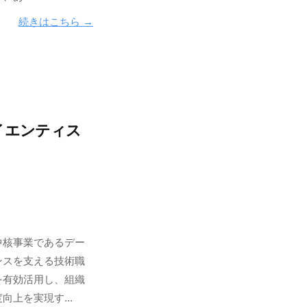
続きはこちら →
イエンティス
中核事業であるデー
ンスを支える技術職
を有効活用し、組織
上を実現す...