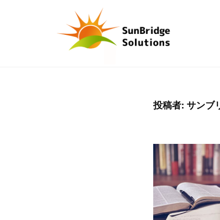
サ
コ
ン
ン
ブ
テ
リ
ン
ッ
ツ
サ
D
ジ
へ
ソ
X
ン
ス
リ
時
ブ
投稿者:
サンブ
キ
ュ
代
リ
ッ
ー
の
ッ
プ
シ
武
ジ
ョ
器
ソ
ン
は
ズ
リ
、
株
ュ
デ
式
ー
ー