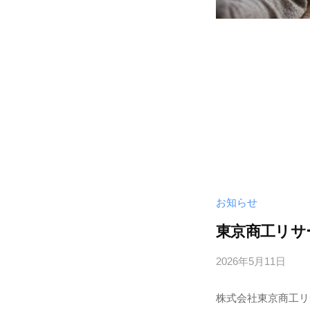
タ
サ
イ
エ
ン
ス
＆
エ
ン
ジ
お知らせ
ニ
ア
東京商工リサ
リ
2026年5月11日
b
ン
y
グ
株式会社東京商工リ
サ
を