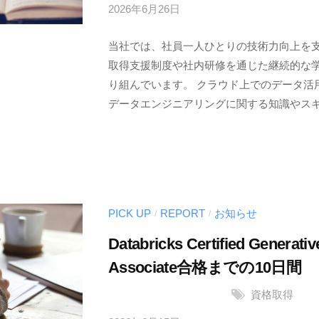
2026年6月26日
b
y
当社では、社員一人ひとりの技術力向上を
サ
取得支援制度や社内研修を通じた継続的な
ン
り組んでいます。 クラウド上でのデータ活
ブ
データエンジニアリングに関する知識やスキル
リ
ッ
ジ
ソ
リ
ュ
PICK UP
REPORT
お知らせ
/
/
ー
シ
Databricks Certified Generativ
ョ
Associate合格までの10日間
ン
資格取得
ズ
株