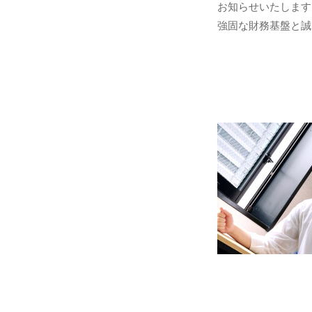
お知らせいたします。
ン
軸
強固な財務基盤と誠..
ブ
と
リ
し
ッ
た
ジ
デ
ソ
ジ
リ
タ
ュ
ル
ー
ソ
シ
ョ
リ
ン
ュ
ズ
ー
株
シ
式
ョ
会
ン
社