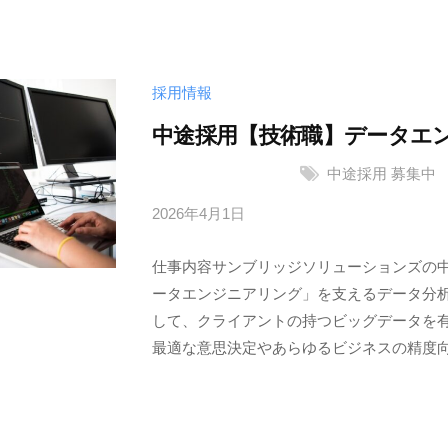
ソ
リ
ュ
採用情報
ー
シ
中途採用【技術職】データエ
ョ
中途採用
募集中
ン
ズ
2026年4月1日
b
株
y
式
仕事内容サンブリッジソリューションズの
サ
会
ータエンジニアリング」を支えるデータ分
ン
社
して、クライアントの持つビッグデータを
ブ
最適な意思決定やあらゆるビジネスの精度向上
リ
ッ
ジ
ソ