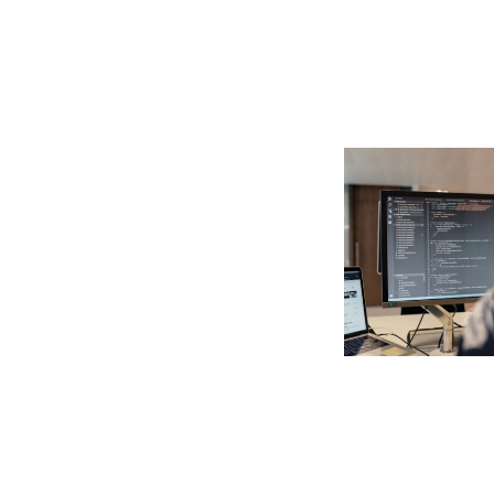
の
こ
と
な
ら
、
実
績
と
技
術
力
の
サ
ン
ブ