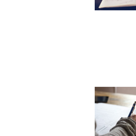
会
タ
シ
社
。
ョ
デ
ン
ー
ズ
タ
株
を
式
競
争
会
力
社
に
変
え
る
デ
ー