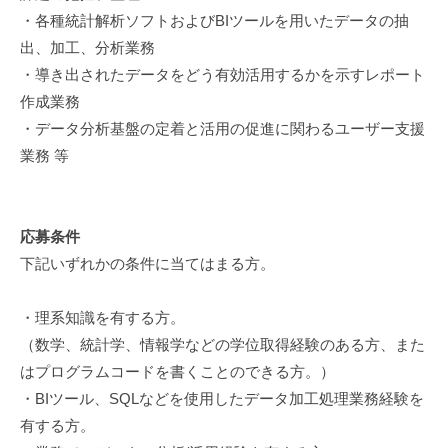
エ
・各種統計解析ソフトおよびBIツールを用いたデータの抽
ン
出、加工、分析業務
ジ
・導き出されたデータをどう有効活用するかを示すレポート
ニ
作成業務
ア
・データ分析基盤の定着と活用の促進に関わるユーザー支援
リ
業務 等
ン
グ
を
軸
応募条件
と
下記いずれかの条件に当てはまる方。
し
た
・理系知識を有する方。
デ
（数学、統計学、情報学などの学位取得経験のある方、また
ジ
はプログラムコードを書くことのできる方。）
タ
・BIツール、SQLなどを使用したデータ加工処理業務経験を
ル
有する方。
ソ