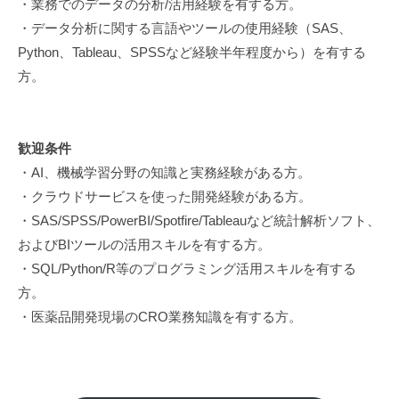
・業務でのデータの分析/活用経験を有する方。
リ
・データ分析に関する言語やツールの使用経験（SAS、
ュ
Python、Tableau、SPSSなど経験半年程度から）を有する
ー
方。
シ
ョ
ン
の
歓迎条件
こ
・AI、機械学習分野の知識と実務経験がある方。
と
・クラウドサービスを使った開発経験がある方。
な
・SAS/SPSS/PowerBI/Spotfire/Tableauなど統計解析ソフト、
ら
およびBIツールの活用スキルを有する方。
、
・SQL/Python/R等のプログラミング活用スキルを有する
実
方。
績
・医薬品開発現場のCRO業務知識を有する方。
と
技
術
力