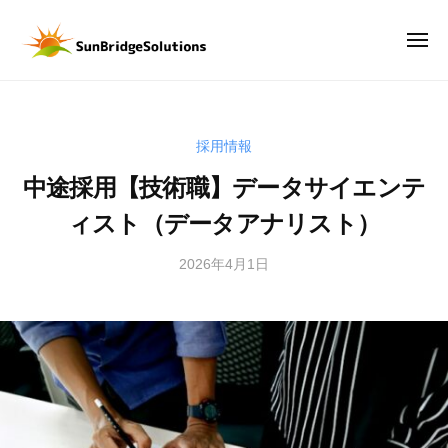
サ
ー
コ
ン
ン
メ
ブ
ニ
テ
リ
ュ
サ
D
ー
ン
ッ
ン
X
ジ
ツ
時
ブ
ソ
へ
採用情報
代
リ
リ
ス
の
中途採用【技術職】データサイエンテ
ッ
ュ
キ
武
ー
ジ
ィスト（データアナリスト）
ッ
器
シ
ソ
は
プ
ョ
2026年4月1日
b
リ
、
ン
y
ュ
デ
ズ
サ
ー
ー
株
ン
タ
シ
式
ブ
。
会
ョ
リ
デ
社
ッ
ン
ー
ジ
ズ