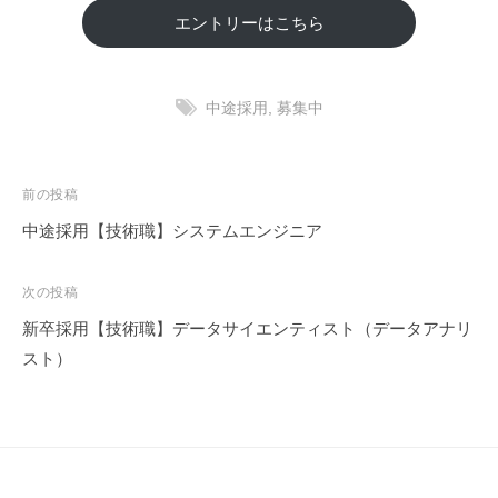
の
エントリーはこちら
サ
ン
ブ
中途採用
,
募集中
リ
ッ
ジ
投
前の投稿
ソ
稿
中途採用【技術職】システムエンジニア
リ
ナ
ュ
ビ
ー
次の投稿
ゲ
シ
新卒採用【技術職】データサイエンティスト（データアナリ
ョ
ー
スト）
ン
シ
ズ
ョ
株
ン
式
会