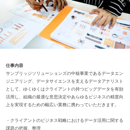
タ
ソ
株
を
リ
式
競
ュ
会
争
ー
社
シ
力
ョ
に
ン
変
ズ
え
株
る
仕事内容
式
デ
会
サンブリッジソリューションズの中核事業であるデータエン
ー
社
ジニアリング、データサイエンスを支えるデータアナリスト
タ
として、ゆくゆくはクライアントの持つビッグデータを有効
サ
イ
活用し、組織の最適な意思決定やあらゆるビジネスの精度向
エ
上を実現するための幅広い業務に携わっていただきます。
ン
ス
・クライアントのビジネス戦略におけるデータ活用に関する
＆
課題の把握、整理