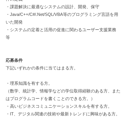
エ
・課題解決に最適なシステムの設計、開発、保守
ン
・Java/C++/C#/.Net/SQL/VBA等のプログラミング言語を用
ジ
いた開発
ニ
・システムの定着と活用の促進に関わるユーザー支援業務
ア
等
リ
ン
グ
を
応募条件
軸
下記いずれかの条件に当てはまる方。
と
し
・理系知識を有する方。
た
（数学、統計学、情報学などの学位取得経験のある方、また
デ
はプログラムコードを書くことのできる方。）
ジ
・高いビジネスコミュニケーションスキルを有する方。
タ
・IT、デジタル関連の技術や最新トレンドに興味がある方。
ル
ソ