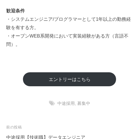
リ
歓迎条件
ュ
ー
・システムエンジニア/プログラマーとして1年以上の勤務経
シ
験を有する方。
ョ
・オープンWEB系開発において実装経験がある方（言語不
ン
問）。
の
こ
と
な
エントリーはこちら
ら
、
実
中途採用
,
募集中
績
と
技
投
術
前の投稿
力
稿
中途採用【技術職】データエンジニア