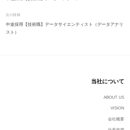
の
ナ
サ
ビ
次の投稿
ン
ゲ
中途採用【技術職】データサイエンティスト（データアナリ
ブ
ー
スト）
リ
シ
ッ
ョ
ジ
ン
ソ
リ
ュ
ー
当社について
シ
ョ
ABOUT US
ン
ズ
VISION
株
会社概要
式
会
社長挨拶