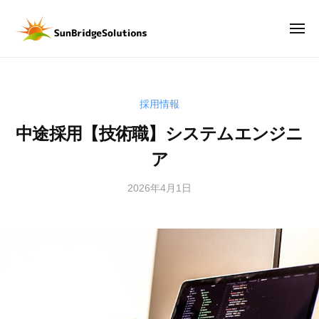
サ
ー
コ
ン
ン
メ
ブ
ニ
テ
リ
ュ
サ
D
ー
ン
ッ
ン
X
ジ
ツ
時
ブ
ソ
へ
採用情報
代
リ
リ
ス
の
中途採用【技術職】システムエンジニ
ッ
ュ
キ
武
ー
ジ
ア
ッ
器
シ
ソ
は
プ
ョ
2026年4月1日
b
リ
、
ン
y
ュ
デ
ズ
サ
ー
ー
株
ン
タ
シ
式
ブ
。
会
ョ
リ
デ
社
ッ
ン
ー
ジ
ズ