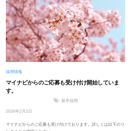
ン
ズ
株
式
会
社
採用情報
マイナビからのご応募も受け付け開始していま
す。
新卒採用
2026年2月2日
b
y
マイナビからのご応募も受け付けております。詳しくは以下のリ
サ