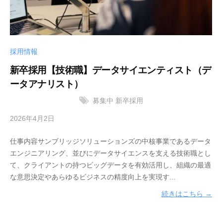
タ
株
を
式
競
会
争
社
採用情報
力
に
新卒採用【技術職】データサイエンティスト（デ
変
ータアナリスト）
え
募集中
新卒採用
る
デ
2026年4月2日
b
ー
y
タ
仕事内容サンブリッジソリューションズの中核事業であるデータ
サ
サ
エンジニアリング、並びにデータサイエンスを支える技術職とし
ン
イ
て、クライアントの持つビッグデータを有効活用し、組織の最適
ブ
エ
な意思決定やあらゆるビジネスの精度向上を実現す...
リ
ン
ッ
続きはこちら →
ス
ジ
＆
ソ