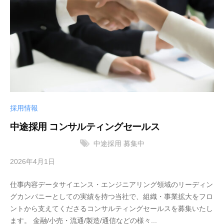
株
式
会
社
採用情報
中途採用 コンサルティングセールス
中途採用
募集中
2026年4月1日
b
y
仕事内容データサイエンス・エンジニアリング領域のリーディン
サ
グカンパニーとしての実績を持つ当社で、組織・事業拡大をフロ
ン
ントから支えてくださるコンサルティングセールスを募集いたし
ブ
ます。 金融/小売・流通/製造/通信などの様々...
リ