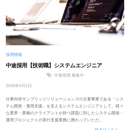
の
式
サ
会
ン
社
ブ
リ
ッ
ジ
ソ
採用情報
リ
中途採用【技術職】システムエンジニア
ュ
中途採用
募集中
ー
シ
2026年4月1日
b
ョ
y
ン
仕事内容サンブリッジソリューションズの主要事業である「シス
サ
ズ
テム開発・運用支援」を支えるシステムエンジニアとして、様々
ン
株
な業界・業種のクライアントが持つ課題に則したシステム開発・
ブ
式
運用プロジェクトの実行支援業務に携わっていただ...
リ
会
ッ
続きはこちら →