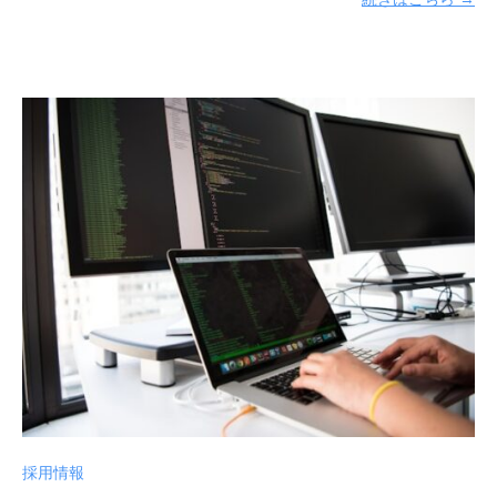
社
ジ
へ
ソ
。
リ
ュ
ー
シ
ョ
ン
ズ
株
式
会
社
採用情報