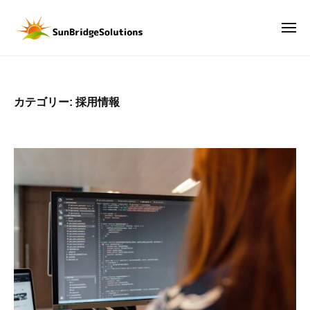
サ
ー
コ
ン
ン
メ
ブ
ニ
テ
リ
ュ
サ
D
ー
ン
ッ
ン
X
ジ
ツ
時
ブ
ソ
カテゴリー:
採用情報
へ
代
リ
リ
ス
の
ッ
ュ
キ
武
ー
ジ
ッ
器
シ
ソ
は
プ
ョ
リ
、
ン
ュ
デ
ズ
ー
ー
株
タ
シ
式
。
会
ョ
デ
社
ン
ー
ズ