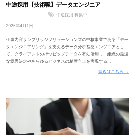
中途採用【技術職】データエンジニア
中途採用
募集中
2026年4月1日
b
y
仕事内容サンブリッジソリューションズの中核事業である「デー
サ
タエンジニアリング」を支えるデータ分析基盤エンジニアとし
ン
て、クライアントの持つビッグデータを有効活用し、組織の最適
ブ
な意思決定やあらゆるビジネスの精度向上を実現する...
リ
ッ
続きはこちら →
ジ
ソ
リ
ュ
ー
シ
ョ
ン
ズ