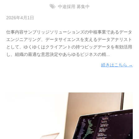
リ
中途採用
募集中
ュ
2026年4月1日
b
ー
y
シ
仕事内容サンブリッジソリューションズの中核事業であるデータ
サ
ョ
エンジニアリング、データサイエンスを支えるデータアナリスト
ン
ン
として、ゆくゆくはクライアントの持つビッグデータを有効活用
ブ
の
し、組織の最適な意思決定やあらゆるビジネスの精...
リ
こ
ッ
続きはこちら →
と
ジ
な
ソ
ら
リ
、
ュ
実
ー
績
シ
と
ョ
技
ン
術
ズ
力
株