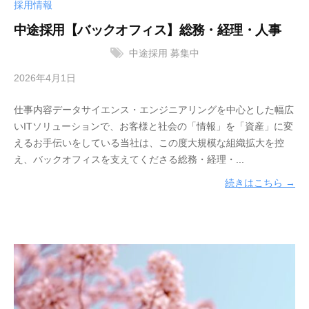
採用情報
中途採用【バックオフィス】総務・経理・人事
中途採用
募集中
2026年4月1日
b
y
仕事内容データサイエンス・エンジニアリングを中心とした幅広
サ
いITソリューションで、お客様と社会の「情報」を「資産」に変
ン
えるお手伝いをしている当社は、この度大規模な組織拡大を控
ブ
え、バックオフィスを支えてくださる総務・経理・...
リ
ッ
続きはこちら →
ジ
ソ
リ
ュ
ー
シ
ョ