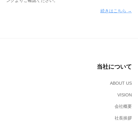
ンクよりご確認ください。
ン
ブ
続きはこちら →
リ
ッ
ジ
ソ
リ
ュ
ー
当社について
シ
ョ
ン
ABOUT US
ズ
VISION
株
式
会社概要
会
社長挨拶
社