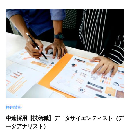
リ
エ
ュ
ン
ー
ジ
シ
ニ
ョ
ア
ン
リ
ズ
ン
株
グ
式
を
会
軸
社
と
し
た
デ
ジ
採用情報
タ
中途採用【技術職】データサイエンティスト（デ
ル
ソ
ータアナリスト）