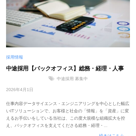
式
会
社
採用情報
中途採用【バックオフィス】総務・経理・人事
中途採用
募集中
2026年4月1日
b
y
仕事内容データサイエンス・エンジニアリングを中心とした幅広
サ
いITソリューションで、お客様と社会の「情報」を「資産」に変
ン
えるお手伝いをしている当社は、この度大規模な組織拡大を控
ブ
え、バックオフィスを支えてくださる総務・経理・...
リ
ッ
続きはこちら →