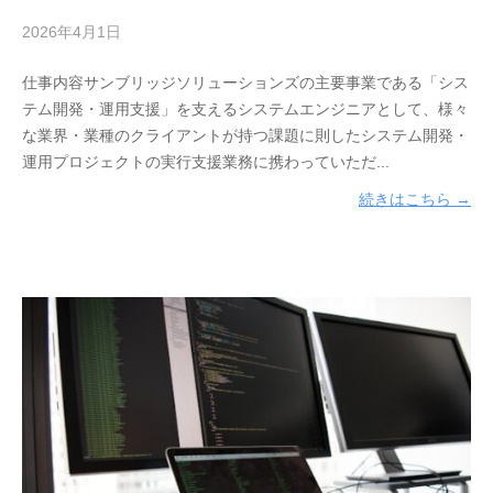
リ
2026年4月1日
b
ュ
y
ー
仕事内容サンブリッジソリューションズの主要事業である「シス
サ
シ
テム開発・運用支援」を支えるシステムエンジニアとして、様々
ン
ョ
な業界・業種のクライアントが持つ課題に則したシステム開発・
ブ
ン
運用プロジェクトの実行支援業務に携わっていただ...
リ
の
ッ
続きはこちら →
こ
ジ
と
ソ
な
リ
ら
ュ
、
ー
実
シ
績
ョ
と
ン
技
ズ
術
株
力
式