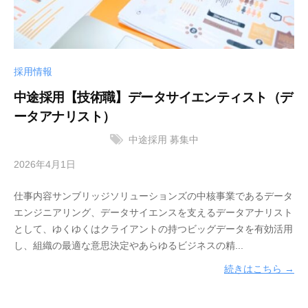
タ
株
を
式
競
会
争
社
採用情報
力
に
中途採用【技術職】データサイエンティスト（デ
変
ータアナリスト）
え
中途採用
募集中
る
デ
2026年4月1日
b
ー
y
タ
仕事内容サンブリッジソリューションズの中核事業であるデータ
サ
サ
エンジニアリング、データサイエンスを支えるデータアナリスト
ン
イ
として、ゆくゆくはクライアントの持つビッグデータを有効活用
ブ
エ
し、組織の最適な意思決定やあらゆるビジネスの精...
リ
ン
ッ
続きはこちら →
ス
ジ
＆
ソ