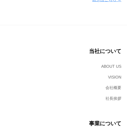
ジ
ソ
リ
ュ
ー
シ
ョ
当社について
ン
ズ
株
ABOUT US
式
VISION
会
社
会社概要
社長挨拶
事業について