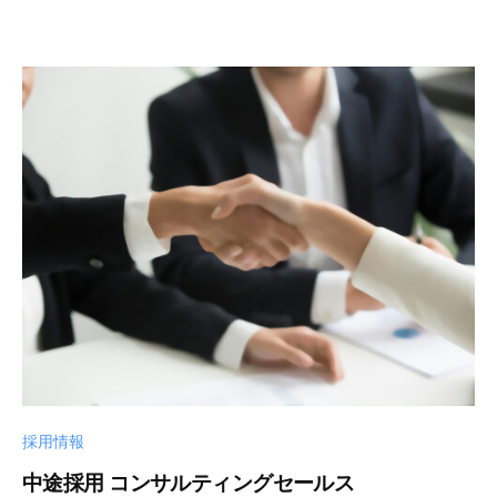
ソ
社
リ
へ
ュ
。
ー
シ
ョ
ン
ズ
株
式
会
社
採用情報
中途採用 コンサルティングセールス