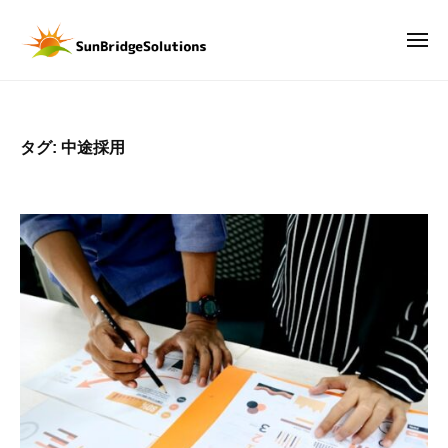
サ
ー
コ
ン
ン
メ
ブ
ニ
テ
リ
ュ
サ
D
ー
ン
ッ
ン
X
ジ
ツ
時
ブ
ソ
タグ:
中途採用
へ
代
リ
リ
ス
の
ッ
ュ
キ
武
ー
ジ
ッ
器
シ
ソ
は
プ
ョ
リ
、
ン
ュ
デ
ズ
ー
ー
株
タ
シ
式
。
会
ョ
デ
社
ン
ー
ズ