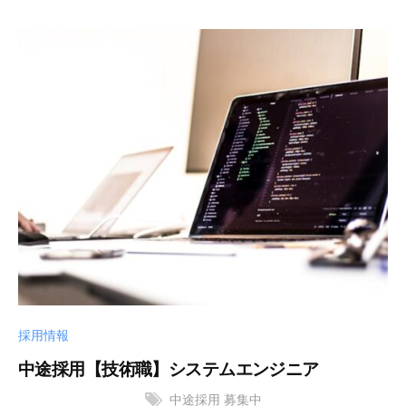
リ
エ
ュ
ン
ー
ジ
シ
ニ
ョ
ア
ン
リ
ズ
ン
株
グ
式
を
会
軸
社
と
し
た
デ
ジ
採用情報
タ
中途採用【技術職】システムエンジニア
ル
ソ
中途採用
募集中