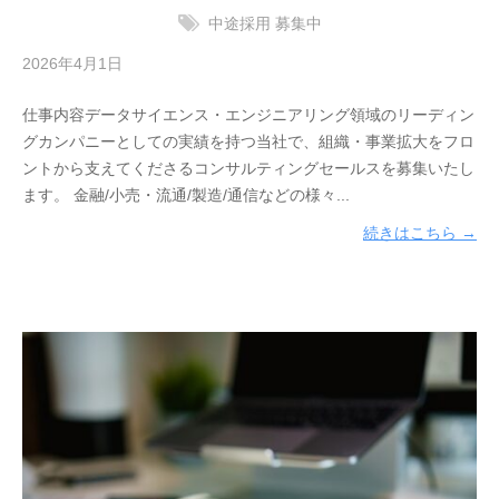
中途採用
募集中
2026年4月1日
b
y
仕事内容データサイエンス・エンジニアリング領域のリーディン
サ
グカンパニーとしての実績を持つ当社で、組織・事業拡大をフロ
ン
ントから支えてくださるコンサルティングセールスを募集いたし
ブ
ます。 金融/小売・流通/製造/通信などの様々...
リ
ッ
続きはこちら →
ジ
ソ
リ
ュ
ー
シ
ョ
ン
ズ
株