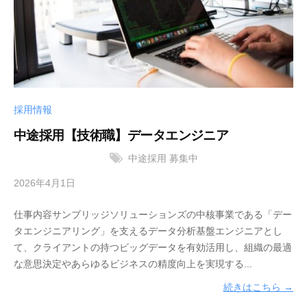
の
会
サ
社
ン
ブ
リ
ッ
採用情報
ジ
ソ
中途採用【技術職】データエンジニア
リ
中途採用
募集中
ュ
ー
2026年4月1日
b
シ
y
ョ
仕事内容サンブリッジソリューションズの中核事業である「デー
サ
ン
タエンジニアリング」を支えるデータ分析基盤エンジニアとし
ン
て、クライアントの持つビッグデータを有効活用し、組織の最適
ズ
ブ
な意思決定やあらゆるビジネスの精度向上を実現する...
株
リ
式
ッ
続きはこちら →
ジ
会